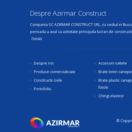
Despre Azirmar Construct
Compania SC AZIRMAR CONSTRUCT SRL, cu sediul in Bucuresti,
perioada a avut ca activitate principala lucrari de constructii 
Detalii
Despre noi
Accesorii saltele
Produse comercializate
Brate lemn canepele
Constructii civile
Brate plastic canap
fotolii
Portofoliu
Chingi elastice
© Copyri