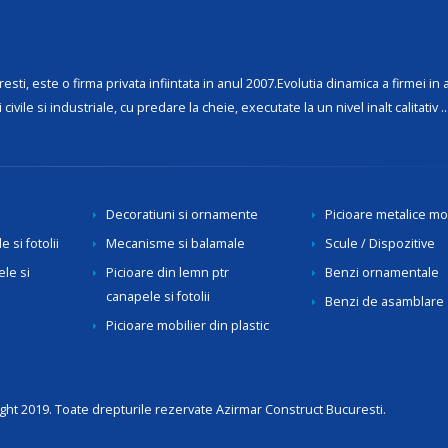
 este o firma privata infiintata in anul 2007.Evolutia dinamica a firmei in 
civile si industriale, cu predare la cheie, executate la un nivel inalt calitativ ...
Decoratiuni si ornamente
Picioare metalice mo
 si fotolii
Mecanisme si balamale
Scule / Dispozitive
ele si
Picioare din lemn ptr
Benzi ornamentale
canapele si fotolii
Benzi de asamblare
Picioare mobilier din plastic
ght 2019. Toate drepturile rezervate Azirmar Construct Bucuresti.