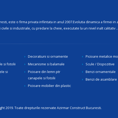
 este o firma privata infiintata in anul 2007.Evolutia dinamica a firmei in 
civile si industriale, cu predare la cheie, executate la un nivel inalt calitativ ...
Decoratiuni si ornamente
Picioare metalice mo
 si fotolii
Mecanisme si balamale
Scule / Dispozitive
ele si
Picioare din lemn ptr
Benzi ornamentale
canapele si fotolii
Benzi de asamblare
Picioare mobilier din plastic
ght 2019. Toate drepturile rezervate Azirmar Construct Bucuresti.