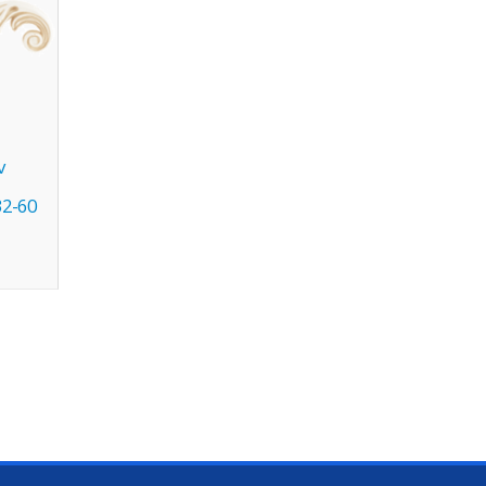
v
32-60