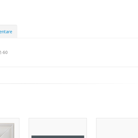
mentare
2-60