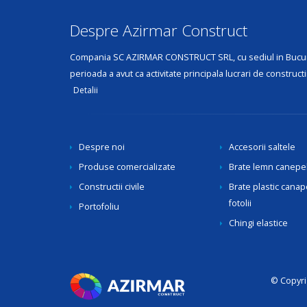
Despre Azirmar Construct
Compania SC AZIRMAR CONSTRUCT SRL, cu sediul in Bucuresti,
perioada a avut ca activitate principala lucrari de constructii 
Detalii
Despre noi
Accesorii saltele
Produse comercializate
Brate lemn canepele
Constructii civile
Brate plastic canap
fotolii
Portofoliu
Chingi elastice
© Copyri