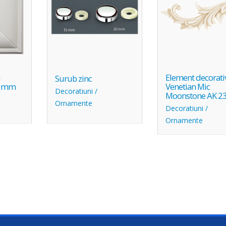
a
Element decorati
Surub zinc
0 mm
Venetian Mic
Decoratiuni /
Moonstone AK 2
Ornamente
Decoratiuni /
Ornamente