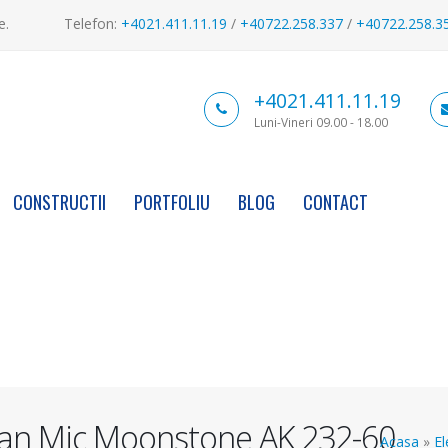
e.
Telefon:
+4021.411.11.19
/
+40722.258.337
/
+40722.258.3
+4021.411.11.19
Luni-Vineri 09.00 - 18.00
CONSTRUCTII
PORTFOLIU
BLOG
CONTACT
ian Mic Moonstone AK 232-60
Acasa
»
E