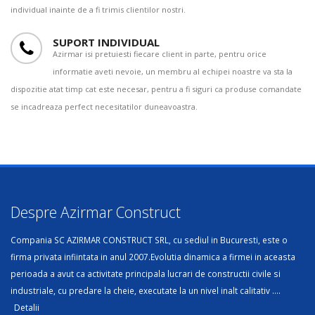
individual inainte de a fi trimis clientilor nostri.
SUPORT INDIVIDUAL
Azirmar isi pretuiesti fiecare client in parte, pentru orice
informatie aveti nevoie, un membru al echipei noastre va sta la
dispozitie atat timp cat este necesar, pentru a fi siguri ca produse comandate
se incadreaza perfect necesitatilor duneavoastra.
Despre Azirmar Construct
Compania SC AZIRMAR CONSTRUCT SRL, cu sediul in Bucuresti, este o
firma privata infiintata in anul 2007.Evolutia dinamica a firmei in aceasta
perioada a avut ca activitate principala lucrari de constructii civile si
industriale, cu predare la cheie, executate la un nivel inalt calitativ ....
Detalii